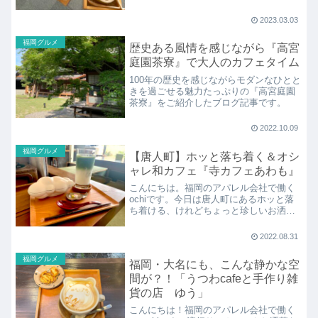
栗》にある絶景&お洒落なカフェ！『茶房
わらび野
2023.03.03
福岡グルメ
歴史ある風情を感じながら『高宮
庭園茶寮』で大人のカフェタイム
100年の歴史を感じながらモダンなひとと
きを過ごせる魅力たっぷりの『高宮庭園
茶寮』をご紹介したブログ記事です。
2022.10.09
福岡グルメ
【唐人町】ホッと落ち着く＆オシ
ャレ和カフェ『寺カフェあわも』
こんにちは。福岡のアパレル会社で働く
ochiです。今日は唐人町にあるホッと落
ち着ける、けれどちょっと珍しいお洒落
カフェ。『寺カフェあわも』について紹
介します！『
2022.08.31
福岡グルメ
福岡・大名にも、こんな静かな空
間が？！「うつわcafeと手作り雑
貨の店 ゆう」
こんにちは！福岡のアパレル会社で働く