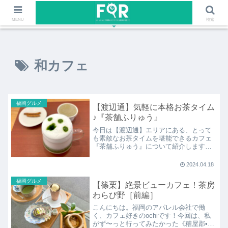
ファッションや福岡のワクワクする情報を発信！！
MENU
検索
和カフェ
福岡グルメ
【渡辺通】気軽に本格お茶タイム
♪『茶舗ふりゅう』
今日は【渡辺通】エリアにある、とって
も素敵なお茶タイムを堪能できるカフェ
『茶舗ふりゅう』について紹介します。
【渡辺通駅】から徒歩5分ほど、サンセル
コやニューオータニからも程近い、住吉
2024.04.18
通りにある日本茶専門店です。
福岡グルメ
【篠栗】絶景ビューカフェ！茶房
わらび野［前編］
こんにちは。福岡のアパレル会社で働
く、カフェ好きのochiです！今回は、私
がず〜っと行ってみたかった《糟屋郡•篠