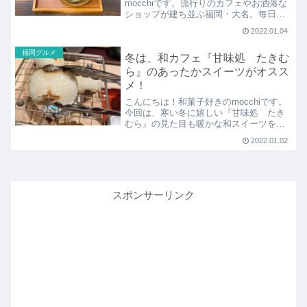
mocchiです。流行りのカフェやお洒落な
ショップが建ち並ぶ福岡・大名。毎日、
多くの若者で賑わっていますが、中には
2022.01.04
とても静か
福岡グルメ
冬は、和カフェ『甘味処 たきむ
ら』のあったかスイーツがオスス
メ！
こんにちは！和菓子好きのmocchiです。
今回は、寒い冬に嬉しい『甘味処 たき
むら』の見た目も暖かな和スイーツを紹
介したいと思います！『甘味処 たきむ
2022.01.02
ら』とは？
スポンサーリンク