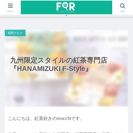
ファッションや福岡のワクワクする情報を発信！！
MENU
検索
福岡グルメ
九州限定スタイルの紅茶専門店
『HANAMIZUKI F-Style』
こんにちは、紅茶好きのmocchiです。