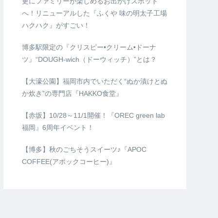
更にファミリーが楽しめるお出かけスポット
へ！リニューアルした『ふくや 味の明太子工場
ハクハク』がすごい！
博多駅限定の『クリスピー•クリーム•ドーナ
ツ』“DOUGH-wich（ドーウィッチ）”とは？
【大濠公園】福岡市内でいただく“ぬか漬けとぬ
か炊き”の専門店『HAKKO食堂』
【赤坂】10/28～11/1開催！『OREC green lab
福岡』6周年イベント！
【博多】秋のごちそうスイーツ♪『APOC
COFFEE(アポックコーヒー)』