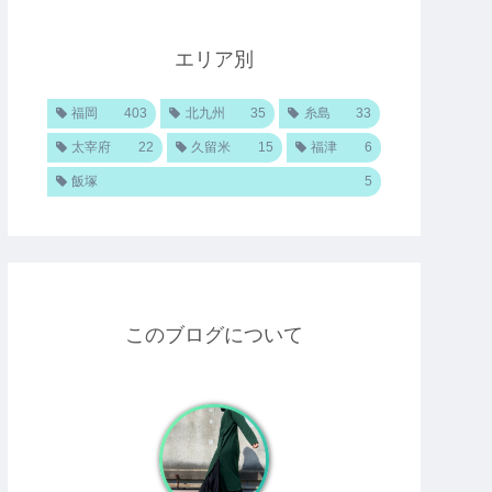
エリア別
福岡
403
北九州
35
糸島
33
太宰府
22
久留米
15
福津
6
飯塚
5
このブログについて