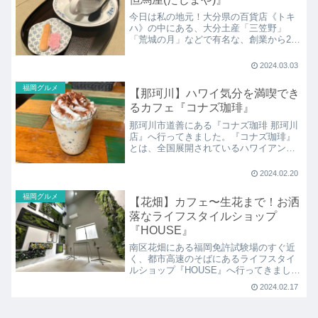
今日は私の地元！大分県の百貨店《トキ
ハ》の中にある、大分土産「三笠野」
「荒城の月」などで有名な、創業から200
年以上と大分で1番長い歴史を持つ老舗和
菓子屋『但馬屋(たじまや)』のカフェ、
2024.03.03
『菓寮 但馬屋(たじまや)』について紹介
します。
福岡グルメ
【那珂川】ハワイ気分を満喫でき
るカフェ『コナズ珈琲』
那珂川市道善にある『コナズ珈琲 那珂川
店』へ行ってきました。『コナズ珈琲』
とは、全国展開されているハワイアンカ
フェ&レストランで、福岡県内では「那珂
川店」「久留米店」「八幡店」の3店舗に
2024.02.20
お店があります。
福岡グルメ
【花畑】カフェ〜生花まで！お洒
落なライフスタイルショップ
『HOUSE』
南区花畑にある福岡免許試験場のすぐ近
く、都市高速のそばにあるライフスタイ
ルショップ『HOUSE』へ行ってきまし
た。2023年12月にオープンしたばかり
2024.02.17
で、中村緑地建設という造園業の会社が
運営されていて、フラワーブランド
ashana（のフローリスト）がデザインを