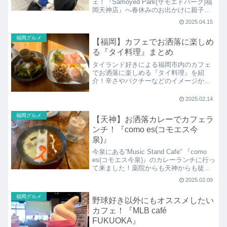
ェ！『Samoyed Park(サモエドパーク)福
岡天神店』へ春休みのお出かけに親子で
行ってきました。全国でも話題ですが九
2025.04.15
州初のショップで、2025年2月にオープン
したばかり！白くてふわふわなサモエド
福岡グルメ
【福岡】カフェでお洒落に楽しめ
たちとの触れ合いを紹介！
る『タイ料理』まとめ
タイランド好きによる福岡市内のカフェ
でお洒落に楽しめる『タイ料理』を紹
介！辛さやパクチーなどのイメージから
食べたことがないという方もお聞きしま
すが、カフェだからこそ初心者さんにも
2025.02.14
オススメ！お洒落で食べやすいガパオラ
イスやグリーンカレーでタイ料理デビュ
福岡グルメ
【天神】お洒落カレーでカフェラ
ーはいかがですか♪
ンチ！『como es(コモエス今
泉)』
今泉にある“Music Stand Cafe” 『como
es(コモエス今泉)』のカレーランチに行っ
て来ました！薬院からも天神からも徒歩
で行きやすく、2階建てのお店はカフェを
2025.02.09
中心にギャラリー、バー、音楽にイベン
トまで様々なカルチャーを楽しめます。
福岡グルメ
野球好き以外にもオススメしたい
カフェ！『MLB café
FUKUOKA』