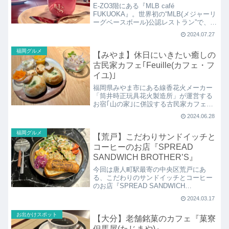
E-ZO3階にある『MLB café
FUKUOKA』。世界初の“MLB(メジャーリ
ーグベースボール)公認レストラン”で、日
本では東京に続きこの福岡が3店舗目で九
2024.07.27
州初出店！スポーツバーとしては勿論ア
メリカンなハンバーガーにおかわり無料
福岡グルメ
【みやま】休日にいきたい癒しの
のドリンクもありカフェとしても大満
足！
古民家カフェ｢Feuille(カフェ・フ
イユ)｣
福岡県みやま市にある線香花火メーカー
「筒井時正玩具花火製造所」が運営する
お宿｢山の家｣に併設する古民家カフェ
｢Feuille(カフェ・フイユ)｣。緑豊かな自然
2024.06.28
の中にあるお屋敷のような古民家でのラ
ンチは、とてもリフレッシュできてパワ
福岡グルメ
【荒戸】こだわりサンドイッチと
ーをもらえます！
コーヒーのお店『SPREAD
SANDWICH BROTHER’S』
今回は唐人町駅最寄の中央区荒戸にあ
る、こだわりのサンドイッチとコーヒー
のお店『SPREAD SANDWICH
BROTHER’S（スプレッド サンドウィッ
2024.03.17
チ ブラザーズ）』について紹介します。
お出かけスポット
【大分】老舗銘菓のカフェ『菓寮
但馬屋(たじまや)』