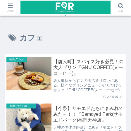
ファッションや福岡のワクワクする情報を発信！！
MENU
検索
カフェ
福岡グルメ
【唐人町】スパイス好き必見！の
大人プリン『GNU COFFEE(ヌー
コーヒー)』
唐人町駅からすぐの明治通り沿いにあ
る、様々なプリンメニューがいただける
カフェ『GNU COFFEE(ヌー コーヒー)』
へ行ってきました！コーヒーと沢山の種
2025.07.17
類があるプリンメニューを楽しめるお
店！とっても珍しい、スパイス好きも必
お出かけスポット
【今泉】サモエドたちにまみれて
見な「ナッツ&スパイスプリン」をいただ
きました♪
みた～！！『Samoyed Park(サモ
エドパーク)福岡天神店』
天神の国体道路沿いにあるサモエドカフ