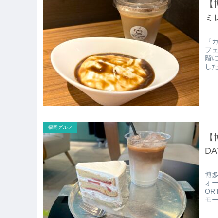
【
ミ
『
フェ
階に
し
福岡グルメ
【
DA
博多
オー
OR
モ
す