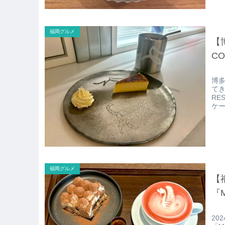
福岡グルメ
【
C
博多
てき
RE
ケ
福岡グルメ
【
『M
20