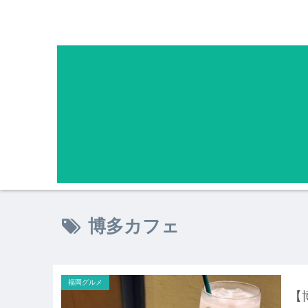
博多カフェ
福岡グルメ
【