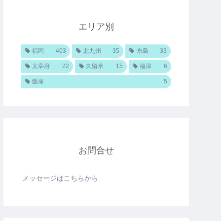
エリア別
福岡
403
北九州
35
糸島
33
太宰府
22
久留米
15
福津
6
飯塚
5
お問合せ
メッセージはこちらから