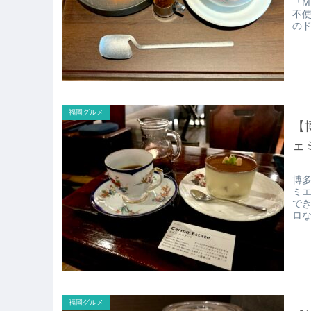
「M
不
の
福岡グルメ
【
ェ
博
ミ
で
ロ
す
福岡グルメ