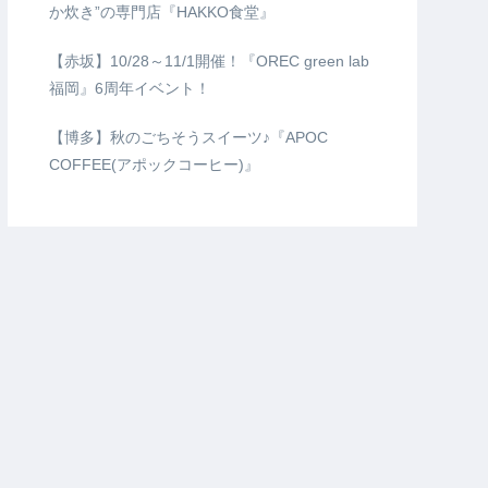
か炊き”の専門店『HAKKO食堂』
【赤坂】10/28～11/1開催！『OREC green lab
福岡』6周年イベント！
【博多】秋のごちそうスイーツ♪『APOC
COFFEE(アポックコーヒー)』