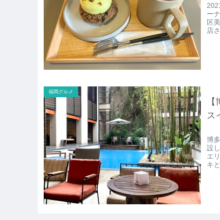
20
ー
区美
店
た
福岡グルメ
【博
ス
博多
設し
エリ
キ