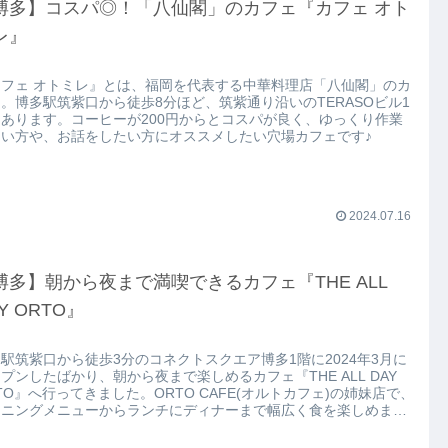
博多】コスパ◎！「八仙閣」のカフェ『カフェ オト
レ』
カフェ オトミレ』とは、福岡を代表する中華料理店「八仙閣」のカ
。博多駅筑紫口から徒歩8分ほど、筑紫通り沿いのTERASOビル1
あります。コーヒーが200円からとコスパが良く、ゆっくり作業
たい方や、お話をしたい方にオススメしたい穴場カフェです♪
2024.07.16
博多】朝から夜まで満喫できるカフェ『THE ALL
Y ORTO』
駅筑紫口から徒歩3分のコネクトスクエア博多1階に2024年3月に
プンしたばかり、朝から夜まで楽しめるカフェ『THE ALL DAY
TO』へ行ってきました。ORTO CAFE(オルトカフェ)の姉妹店で、
ーニングメニューからランチにディナーまで幅広く食を楽しめま
。