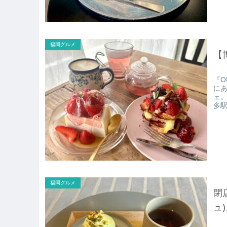
福岡グルメ
【
『O
に
ェ。
多
福岡グルメ
閉
ュ