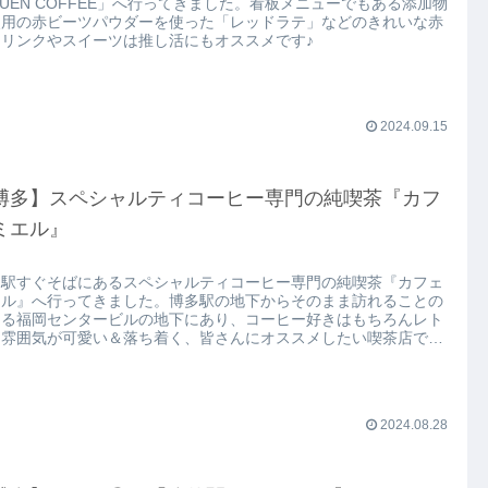
UEN COFFEE」へ行ってきました。看板メニューでもある添加物
使用の赤ビーツパウダーを使った「レッドラテ」などのきれいな赤
ドリンクやスイーツは推し活にもオススメです♪
2024.09.15
博多】スペシャルティコーヒー専門の純喫茶『カフ
ミエル』
多駅すぐそばにあるスペシャルティコーヒー専門の純喫茶『カフェ
エル』へ行ってきました。博多駅の地下からそのまま訪れることの
きる福岡センタービルの地下にあり、コーヒー好きはもちろんレト
な雰囲気が可愛い＆落ち着く、皆さんにオススメしたい喫茶店で
！
2024.08.28