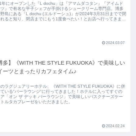
21年にオープンした『L dochu」は『アマムダコタン』『アイムド
ナツ』で有名な平子シェフが手掛けるシュークリーム専門店。博多
野島にある『L dochu (エルドーシュ)』が2024年3月31日までで閉
されると知り、閉店までにもう1度食べたい！とお店へ行ってきまし
。
2024.03.07
多】《WITH THE STYLE FUKUOKA》で美味しい
イーツとまったりカフェタイム♪
のラグジュアリーホテル、《WITH THE STYLE FUKUOKA》に併
ている“バーラウンジ”に行ってきました！ホテルに入ってすぐの
ア「オン ザ デッキ バーラウンジ」で美味しいバスクチーズケー
とトルタカプレーゼをいただきました。
2024.02.24