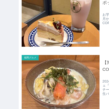
ポ
お
月か
CO
福岡グルメ
【
C
20
ェ『
チ
生