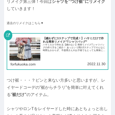
リメイク第三弾！今回は
シャツを”つけ裾”にリメイク
していきます！
過去のリメイクはこちら▼
【縫わずに3ステップで完成！】ハサミだけで作
れる簡単リメイク”Tシャツバッグ”
ハサミだけで作れる【縫わない】簡単リメイクTシャツバッ
グの作り方をご紹介！ あっという間の3ステップでそんなに
時間もかからず、不器用さんやお子様でもとっても簡単に作
れるので是非参考にしてくださいね★
2022.11.30
forfukuoka.com
つけ裾・・・？ピンと来ない方多いと思いますが、レ
イヤードコーデの”裾からチラリ”を簡単に叶えてくれ
る”
裾だけ”
のアイテム。
シャツやロンTをレイヤードした時にあとちょっと出し