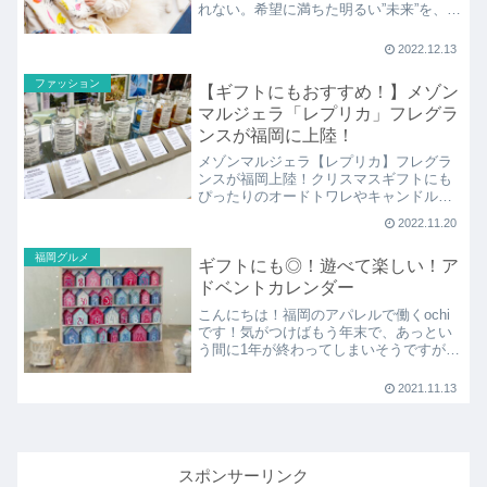
れない。希望に満ちた明るい”未来”を、子
供たちに贈りたい。豊かで美しい
2022.12.13
ファッション
【ギフトにもおすすめ！】メゾン
マルジェラ「レプリカ」フレグラ
ンスが福岡に上陸！
メゾンマルジェラ【レプリカ】フレグラ
ンスが福岡上陸！クリスマスギフトにも
ぴったりのオードトワレやキャンドルな
どが並ぶポップアップストアをご紹介し
2022.11.20
ます。
福岡グルメ
ギフトにも◎！遊べて楽しい！ア
ドベントカレンダー
こんにちは！福岡のアパレルで働くochi
です！気がつけばもう年末で、あっとい
う間に1年が終わってしまいそうですが、
年末のイベントといえばクリスマス！！
昨年は遠出
2021.11.13
スポンサーリンク