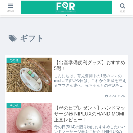
ファッションや福岡のワクワクする情報を発信！！
MENU
検索
ギフト
その他
【出産準備便利グッズ】おすすめ
5選！
こんにちは。育児奮闘中の1児のママの
michaです♡今日は、これから出産を控え
るママさん達へ、赤ちゃんとの生活をよ
り快適にしてくれる、オススメ出産グッ
ズをご紹介
2023.05.26
その他
【母の日プレゼント】ハンドマッ
サージ器 NIPLUXのHAND MOMI
正直レビュー！
母の日(5/14)の贈り物におすすめしたいハ
ンドマッサージ器をご紹介！NIPLUXの