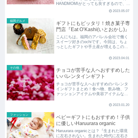
HANDMOMIがとっても良すぎるので、良
い点悪い点を正直レビュー！
2023.05.07
福岡グルメ
ギフトにもピッタリ！焼き菓子専
門店『Eat O’Kashi(いとおかし)』
こんにちは。福岡のアパレル会社で働く
スイーツ好きのochiです。今回は、ちょ
っとしたギフトや手土産が増えるこの時
期にオススメしたい！お洒落な焼き菓子
専門店！【中
2023.04.01
その他
チョコが苦手な人へおすすめした
いバレンタインギフト
チョコが苦手な人へおすすめのバレンタ
インギフトまとめ！食べ物、飲み物、フ
ァッションアイテムや美容アイテムな
ど・・・。何をあげようか悩んでいる人
はぜひチェックしてくださいね。
2023.01.20
ファッション
ベビーギフトにもおすすめ！子供
に優しいHaruurara organic
Haruurara organicとは？『生まれた環境
に左右されない。生まれた時代に左右さ