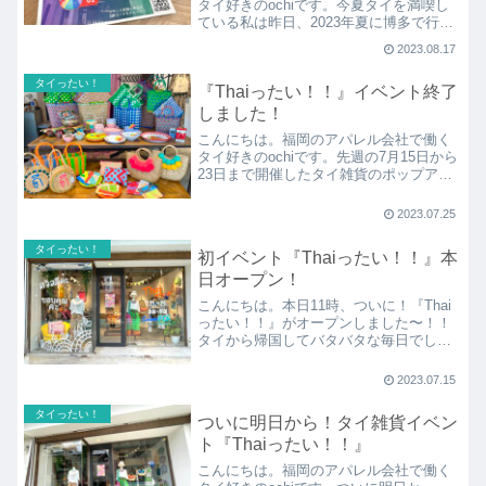
タイ好きのochiです。今夏タイを満喫し
ている私は昨日、2023年夏に博多で行わ
れた&行われるタイ関連のイベント『《博
2023.08.17
多》で
タイったい！
『Thaiったい！！』イベント終了
しました！
こんにちは。福岡のアパレル会社で働く
タイ好きのochiです。先週の7月15日から
23日まで開催したタイ雑貨のポップアッ
プイベント『Thaiったい！！』無事に終
了
2023.07.25
タイったい！
初イベント『Thaiったい！！』本
日オープン！
こんにちは。本日11時、ついに！『Thai
ったい！！』がオープンしました〜！！
タイから帰国してバタバタな毎日でした
が(笑)、お店の中も無事に完成です！
《FOR》
2023.07.15
タイったい！
ついに明日から！タイ雑貨イベン
ト『Thaiったい！！』
こんにちは。福岡のアパレル会社で働く