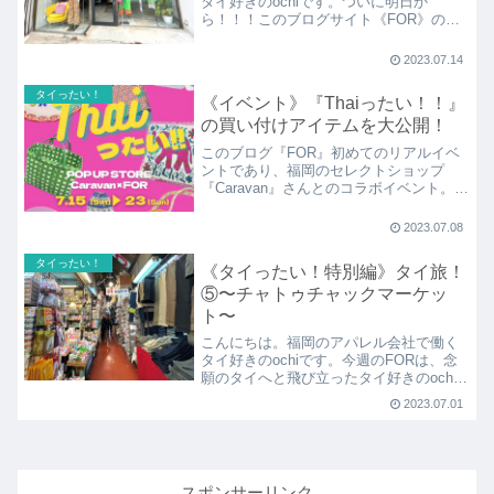
タイ好きのochiです。ついに明日か
ら！！！このブログサイト《FOR》の初
イベントであり、タイ雑貨のポップアッ
プストア『Th
2023.07.14
タイったい！
《イベント》『Thaiったい！！』
の買い付けアイテムを大公開！
このブログ『FOR』初めてのリアルイベ
ントであり、福岡のセレクトショップ
『Caravan』さんとのコラボイベント。タ
イ雑貨ショップ《Thaiったい！》のポッ
プアップストア開催まで、遂にあと1週
2023.07.08
間！！今日は実際にタイへ行きセレクト
した“夏を更に楽しめるタイ雑貨”を、お店
タイったい！
《タイったい！特別編》タイ旅！
がオープンする前に大公開しちゃいま
⑤〜チャトゥチャックマーケッ
す！
ト〜
こんにちは。福岡のアパレル会社で働く
タイ好きのochiです。今週のFORは、念
願のタイへと飛び立ったタイ好きのochi
による、タイでの様子を5日間連続で振り
2023.07.01
返る
スポンサーリンク