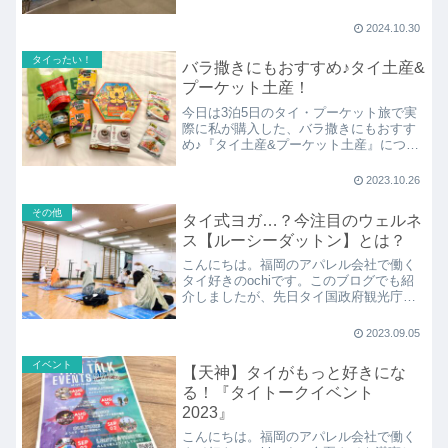
トで、小倉の美味しいタイレストラン
「NABUN(ナーブン)」のタイ料理を食べ
2024.10.30
ながら3人のタイ好きさんによるタイ旅情
報やタイトークを聞けるイベント！！
タイったい！
バラ撒きにもおすすめ♪タイ土産&
プーケット土産！
今日は3泊5日のタイ・プーケット旅で実
際に私が購入した、バラ撒きにもおすす
め♪『タイ土産&プーケット土産』につい
て紹介します。まずはどこでお土産を買
えば良いのか…、オススメのスポットを
2023.10.26
紹介♪
その他
タイ式ヨガ…？今注目のウェルネ
ス【ルーシーダットン】とは？
こんにちは。福岡のアパレル会社で働く
タイ好きのochiです。このブログでも紹
介しましたが、先日タイ国政府観光庁と
今泉にあるホテル《lyf Tenjin Fuku
2023.09.05
イベント
【天神】タイがもっと好きにな
る！『タイトークイベント
2023』
こんにちは。福岡のアパレル会社で働く