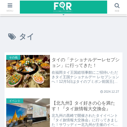
ファッションや福岡のワクワクする情報を発信！！
MENU
検索
タイ
その他
タイの「ナショナルデーレセプシ
ョン」に行ってきた！
在福岡タイ王国総領事館にご招待いただ
きタイ王国ナショナルデー レセプション
へ！12月5日はタイのプミポン前国王(ラ
ーマ9世）のお誕生日で、『ナショナルデ
ー』としてタイの祝日に制定されている
2024.12.27
大事な日。パーティーってどんなの？グ
ランドハイアットでのドレスコード何着
イベント
【北九州】タイ好きの心を満た
る？と楽しくてんやわんやなタイ好きの
す！『タイ旅情報大交換会』
ブログです！
北九州の黒崎で開催されたタイイベント
『タイ旅情報大交換会』に行ってきまし
た！サワッディー北九州が主催のイベン