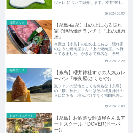
ヴォ)』について紹介します。櫻井神社や
海岸近くにお店があり、糸島ドライブに
もピッタリ！糸島のブランド卵「天上
2024.05.03
卵」を使ったフードやスイーツを楽しめ
るカフェです。
福岡グルメ
【糸島•白糸】山の上にある隠れ
家で絶品焼肉ランチ！『上の焼肉
屋』
今回は【糸島】の山の上にある、隠れ家
のような焼肉屋さん『上の焼肉屋』へ行
ってきました。かき氷で有名な、糸島の
「村上や」が監修したお店で、お店もそ
2024.03.29
のすぐお隣。自家製の韓国のおかず「パ
ンチャン」がセットの焼肉ランチはぜひ1
福岡グルメ
【糸島】櫻井神社すぐの人気カレ
度は訪れてほしいほど絶品です。
ーパン『桜良屋(さくらや)』
嵐ファンの聖地としても有名な【糸島】
の「櫻井神社」。今回はその櫻井神社の
入口にある、地元だけでなく福岡県外の
人にも人気なカレーパンのお店『桜良屋
(さくらや)』について紹介します！
2024.03.09
お出かけスポット
【糸島】お洒落な雑貨屋さん＆ア
ートスクール『DOVER(ドーバ
ー)』