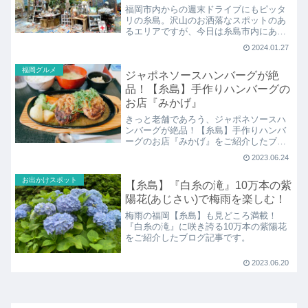
福岡市内からの週末ドライブにもピッタ
リの糸島。沢山のお洒落なスポットのあ
るエリアですが、今日は糸島市内にある
お洒落な雑貨屋さん兼アートスクールも
2024.01.27
兼ねた唯一無二の素敵なお店
『DOVER（ドーバー）』へ家族で行って
福岡グルメ
ジャポネソースハンバーグが絶
来ました。
品！【糸島】手作りハンバーグの
お店『みかげ』
きっと老舗であろう、ジャポネソースハ
ンバーグが絶品！【糸島】手作りハンバ
ーグのお店『みかげ』をご紹介したブロ
グ記事です。
2023.06.24
お出かけスポット
【糸島】『白糸の滝』10万本の紫
陽花(あじさい)で梅雨を楽しむ！
梅雨の福岡【糸島】も見どころ満載！
『白糸の滝』に咲き誇る10万本の紫陽花
をご紹介したブログ記事です。
2023.06.20