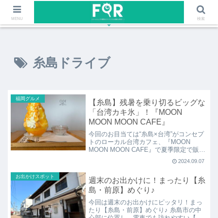
ファッションや福岡のワクワクする情報を発信！！
MENU
検索
糸島ドライブ
福岡グルメ
【糸島】残暑を乗り切るビッグな
「台湾カキ氷」！『MOON
MOON MOON CAFE』
今回のお目当ては“糸島×台湾”がコンセプ
トのローカル台湾カフェ、『MOON
MOON MOON CAFE』で夏季限定で販売
されているメニュー「台湾カキ氷〜マン
2024.09.07
ゴー〜」！映えな店内でいただくビッグ
サイズなかき氷は美味しさも満足度も◎♪
お出かけスポット
週末のお出かけに！まったり【糸
島・前原】めぐり♪
今回は週末のお出かけにピッタリ！まっ
たり【糸島・前原】めぐり♪ 糸島市の中
心部に位置し、電車でも訪れやすい【前