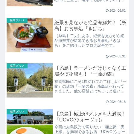
原】エリア。とくに筑前前原駅からの徒
歩圏内である前原商店街にはカフェやお
2024.06.01
土産スポットまで見どころがたくさんで
す！
福岡グルメ
絶景を見ながら絶品海鮮丼！【糸
島】お食事処『きはち』
【糸島】二丈にある、絶景を見ながら絶
品海鮮丼が堪能できるお食事処『きは
ち』をご紹介したブログ記事です。
2024.05.31
福岡グルメ
【糸島】ラーメンだけじゃなく工
場や博物館も！『一蘭の森』
福岡県民にこそ1度訪れてみてほしい『一
蘭』の店舗『一蘭の森』糸島店へ行って
きました。他の店舗とはちょっと違い、
糸島の広大で自然豊かな場所にこの店舗
は、なんと《生産工場》や《博物館》も
2024.05.16
一緒に堪能できる福岡人として１度は行
きたいスポットなんです！
福岡グルメ
【糸島】極上卵グルメを大満喫！
『UOVO(ウォーヴォ)』
今回は糸島観光で寄りたい！極上卵「天
上卵」を満喫できるお店『UOVO(ウォー