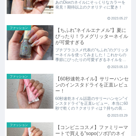
あのDiorのネイルにそっくりなカラーを
発見！期待以上のクオリティに驚き！
2023.05.27
ファッション
【ちふれ”ネイルエナメル”】夏に
ぴったり！ラメグリッターネイル
が可愛すぎる
プチプラコスメ代表の”ちふれ”のグリッタ
ーネイルを使ってみました！これからの
季節にぴったりの可愛ずぎるネイルを発
見したかも。。。良い点、残念だった点
2023.05.13
含めてレビューしています♪
ファッション
【60秒速乾ネイル】サリーハンセ
ンのインスタドライを正直レビュ
ー！
60秒速乾ネイル話題のサリーハンセン"イ
ンスタドライ”を正直レビュー。本当に60
秒で乾くの？クオリティは？持ちの良さ
は？などなど気になる使い心地を正直に
2023.03.29
レビューしています♪ネイル好きは要チェ
ック★
ファッション
【コンビニコスメ】ファミリーマ
ートで買える”sopo(ソポ)”のネイ