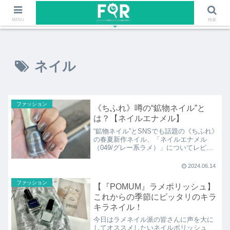
ファッションや福岡のワクワクする情報を発信！！
MENU
検索
ネイル
ファッション
《ちふれ》噂の“鉱物ネイル”と
は？【ネイルエナメル】
“鉱物ネイル”とSNSでも話題の《ちふれ》
の春夏新作ネイル、「ネイルエナメル
（049/グレー系ラメ）」についてレビュ
ーしました。ワンコインでもお釣りがで
るコスパ◎！なネイルポリッシュ！キラ
2024.06.14
キラなラメネイルはトレンド服とのコー
ディネートでも大活躍です♪
ファッション
【『POMUM』ラメポリッシュ】
これからの季節にピッタリのキラ
キラネイル！
今日はラメネイル派の皆さんに声を大に
してオススメしたいネイルポリッシュ