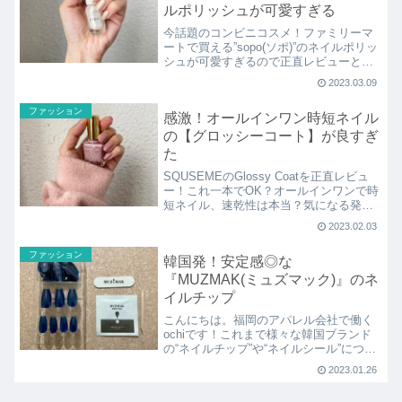
ルポリッシュが可愛すぎる
今話題のコンビニコスメ！ファミリーマ
ートで買える”sopo(ソポ)”のネイルポリッ
シュが可愛すぎるので正直レビューとお
すすめポイントなど♡とにかく可愛いの
2023.03.09
でチェックしてくださいね♪
ファッション
感激！オールインワン時短ネイル
の【グロッシーコート】が良すぎ
た
SQUSEMEのGlossy Coatを正直レビュ
ー！これ一本でOK？オールインワンで時
短ネイル、速乾性は本当？気になる発
色、持ち具合などなど・・・オススメポ
2023.02.03
イントをご紹介しています♡
ファッション
韓国発！安定感◎な
『MUZMAK(ミュズマック)』のネ
イルチップ
こんにちは。福岡のアパレル会社で働く
ochiです！これまで様々な韓国ブランド
の“ネイルチップ”や“ネイルシール”につい
て紹介しましたが…、今回はこちら！
2023.01.26
2022