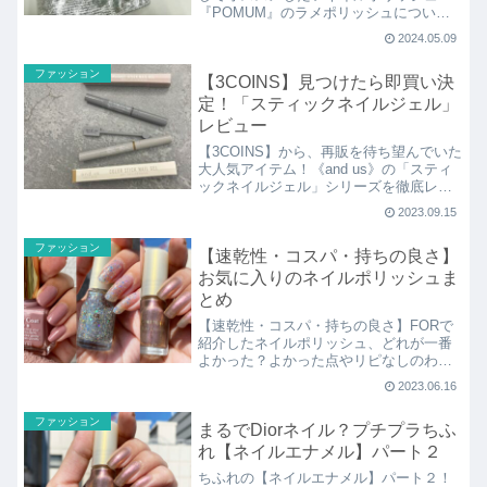
『POMUM』のラメポリッシュについて
レビューしてみました。『POMUM』と
2024.05.09
は、全て8,800円で統一されたリングなど
のアクセサリーと、ネイルポリッシュを
ファッション
【3COINS】見つけたら即買い決
中心に取り扱うブランドです。
定！「スティックネイルジェル」
レビュー
【3COINS】から、再販を待ち望んでいた
大人気アイテム！《and us》の「スティ
ックネイルジェル」シリーズを徹底レビ
ューしていきます！
2023.09.15
ファッション
【速乾性・コスパ・持ちの良さ】
お気に入りのネイルポリッシュま
とめ
【速乾性・コスパ・持ちの良さ】FORで
紹介したネイルポリッシュ、どれが一番
よかった？よかった点やリピなしのわけ
など、わかりやすくまとめているのでぜ
2023.06.16
ひチェックしてくださいね★
ファッション
まるでDiorネイル？プチプラちふ
れ【ネイルエナメル】パート２
ちふれの【ネイルエナメル】パート２！