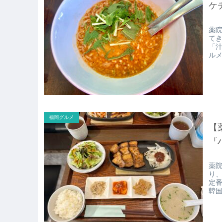
ケ
薬院
て
「
ル
満
福岡グルメ
【
『
薬
り
定
韓