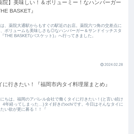
薬院】美味しい！＆ボリューミー！なハンバーガー
HE BASKET』
日は、薬院大通駅からもすぐの駅近のお店。薬院六つ角の交差点に
る、ボリュームも美味しさも◎なハンバーガー＆サンドイッチスタ
『THE BASKET(バスケット)』へ行ってきました。
2024.02.28
イに行きたい！『福岡市内タイ料理屋まとめ』
んにちは。福岡のアパレル会社で働くタイに行きたい！(と言い続け
、4年経ってしまった…)タイ好きのochiです。今日はそんなタイに
きたい欲が更に募る！！『