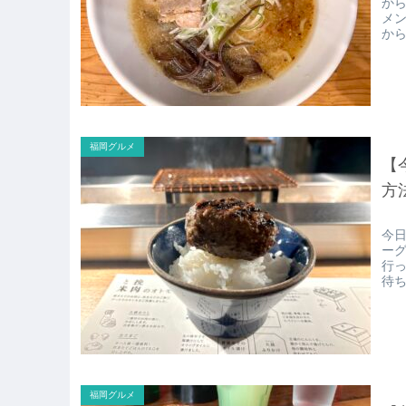
か
メン
から
れ
福岡グルメ
【
方
今日
ー
行
待ち
福岡グルメ