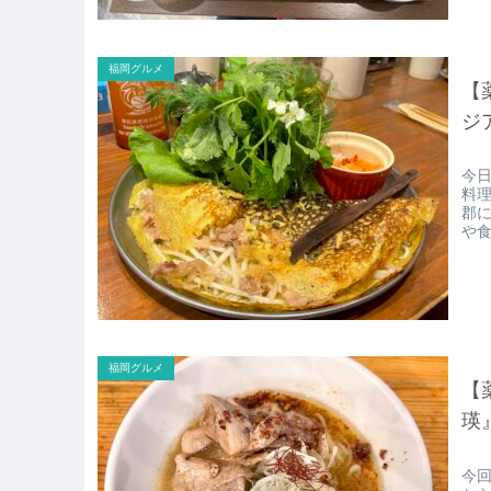
福岡グルメ
【
ジ
今
料
郡
や
だ
福岡グルメ
【
瑛
今