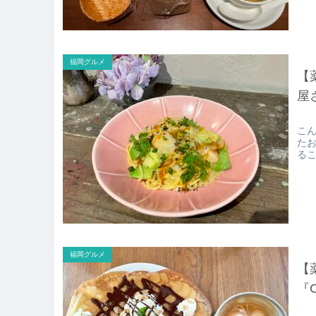
福岡グルメ
【
屋
こん
たお
る
福岡グルメ
【
『C