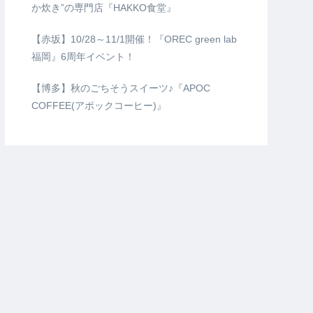
か炊き”の専門店『HAKKO食堂』
【赤坂】10/28～11/1開催！『OREC green lab
福岡』6周年イベント！
【博多】秋のごちそうスイーツ♪『APOC
COFFEE(アポックコーヒー)』