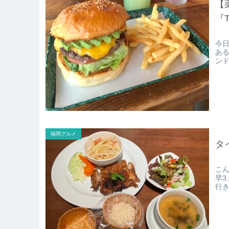
【
『T
今
あ
ンド
福岡グルメ
タ
こ
早3
行