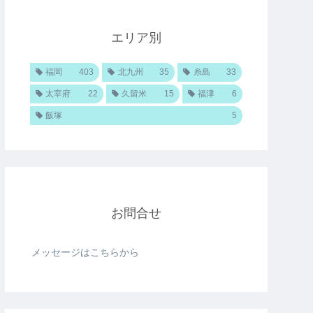
エリア別
福岡
403
北九州
35
糸島
33
太宰府
22
久留米
15
福津
6
飯塚
5
お問合せ
メッセージはこちらから