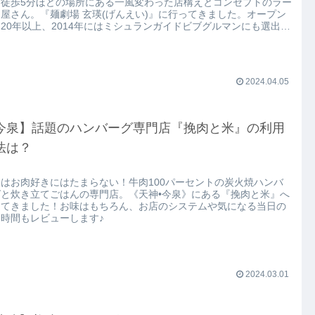
ら徒歩5分ほどの場所にある一風変わった店構えとコンセプトのラー
屋さん。『麺劇場 玄瑛(げんえい)』に行ってきました。オープン
20年以上、2014年にはミシュランガイドビブグルマンにも選出さ
た人気店です。
2024.04.05
今泉】話題のハンバーグ専門店『挽肉と米』の利用
法は？
はお肉好きにはたまらない！牛肉100パーセントの炭火焼ハンバ
グと炊き立てごはんの専門店。《天神•今泉》にある『挽肉と米』へ
ってきました！お味はもちろん、お店のシステムや気になる当日の
時間もレビューします♪
2024.03.01