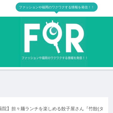
ファッションや福岡のワクワクする情報を発信！！
薬院】担々麺ランチを楽しめる餃子屋さん『竹餃(タ