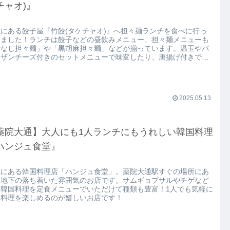
チャオ)』
にある餃子屋『竹餃(タケチャオ)』へ担々麺ランチを食べに行っ
きました！ランチは餃子などの昼飲みメニュー、担々麺メニューも
汁なし担々麺」や「黒胡麻担々麺」などが揃っています。温玉やパ
メザンチーズ付きのセットメニューで味変したり、唐揚げ付きで大
足ランチも！
2025.05.13
薬院大通】大人にも1人ランチにもうれしい韓国料理
ハンジュ食堂』
院にある韓国料理店「ハンジュ食堂」。薬院大通駅すぐの場所にあ
、地下の落ち着いた雰囲気のお店です。サムギョプサルやチゲなど
番韓国料理を定食メニューでいただけて種類も豊富！1人でも気軽に
国料理を楽しめるのが嬉しいお店です！