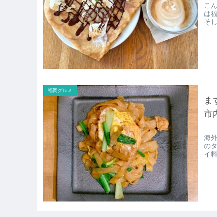
こん
は
そ
福岡グルメ
ま
市
海外
の
イ