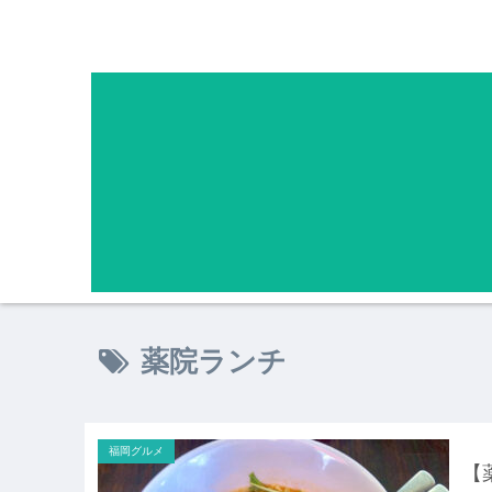
薬院ランチ
福岡グルメ
【