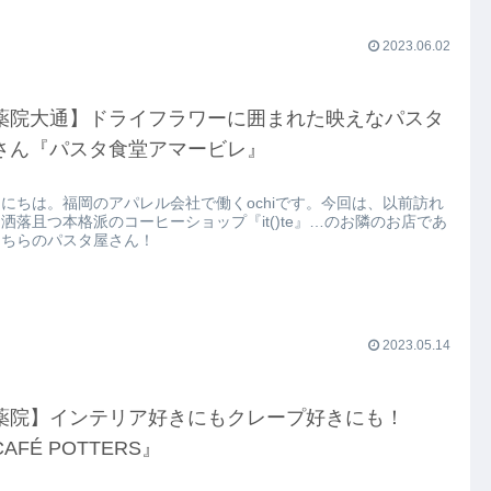
2023.06.02
薬院大通】ドライフラワーに囲まれた映えなパスタ
さん『パスタ食堂アマービレ』
にちは。福岡のアパレル会社で働くochiです。今回は、以前訪れ
洒落且つ本格派のコーヒーショップ『it()te』…のお隣のお店であ
こちらのパスタ屋さん！
2023.05.14
薬院】インテリア好きにもクレープ好きにも！
AFÉ POTTERS』