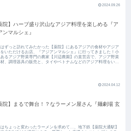
2024.09.26
薬院】ハーブ盛り沢山なアジア料理を楽しめる『ア
アンマルシェ』
日はずっと訪れてみたかった【薬院】にあるアジアの食材やアジア
理をいただけるお店、『アジアンマルシェ』に行ってきました！小
にあるアジア野菜専門の農家【川辺農園】の直営店で、アジア野菜
食材、調理器具の販売と、タイやベトナムなどのアジア料理をいた
けるお店です。
2024.04.12
薬院】まるで舞台！？なラーメン屋さん『麺劇場 玄
』
回はちょっと変わったラーメンを求めて…、地下鉄【薬院大通駅】