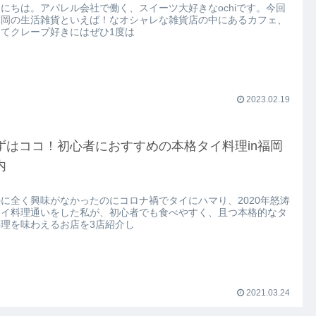
にちは。アパレル会社で働く、スイーツ大好きなochiです。今回
福岡の生活雑貨といえば！なオシャレな雑貨店の中にあるカフェ、
してクレープ好きにはぜひ1度は
2023.02.19
ずはココ！初心者におすすめの本格タイ料理in福岡
内
に全く興味がなかったのにコロナ禍でタイにハマり、2020年怒涛
タイ料理通いをした私が、初心者でも食べやすく、且つ本格的なタ
料理を味わえるお店を3店紹介し
2021.03.24